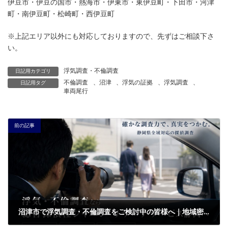
伊豆市・伊豆の国市・熱海市・伊東市・東伊豆町・下田市・河津
町・南伊豆町・松崎町・西伊豆町
※上記エリア以外にも対応しておりますので、先ずはご相談下さ
い。
浮気調査・不倫調査
日記用カテゴリ
不倫調査
、
沼津
、
浮気の証拠
、
浮気調査
、
日記用タグ
車両尾行
前の記事
沼津市で浮気調査・不倫調査をご検討中の皆様へ｜地域密着型の総合探偵社ジャパン・リサーチサービス静岡